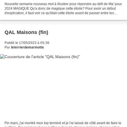
Nouvelle semaine nouveau mot à illustrer pour répondre au défi de Ma' pour
2024 MAGIQUE Qu'a donc de magique cette étoile? Pour avoir un début
d'explication, il faut voir ce qu'était cette étoile avant de passer entre les
mains sous la machine d'une magicienne. La...
QAL Maisons (fin)
Publié le 17/05/2023 à 05:36
Par
leterrierdemarmotte
Fin mars, j'ai montré mon top terminé et je l'ai laissé de côté avant de faire le