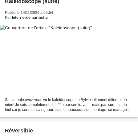
Kaléidoscope (suite)
Publié le 14/11/2020 à 05:54
Par
leterrierdemarmotte
Sans doute avez-vous vu le kaléidoscope de Sylvie tellement différent du
mien! Je suis complètement bluffée par son travail... mais pas surprise du
tout car je connais sa rigueur. J'aime beaucoup son montage, ce mariage de
bleu marine et de bleu ciel....
Réversible