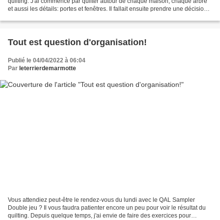
quilting. J'ai commencé par quilter autour de chaque maison, chaque arbre
et aussi les détails: portes et fenêtres. Il fallait ensuite prendre une décision
pour le fond....
Tout est question d'organisation!
Publié le 04/04/2022 à 06:04
Par
leterrierdemarmotte
Vous attendiez peut-être le rendez-vous du lundi avec le QAL Sampler
Double jeu ? Il vous faudra patienter encore un peu pour voir le résultat du
quilting. Depuis quelque temps, j'ai envie de faire des exercices pour