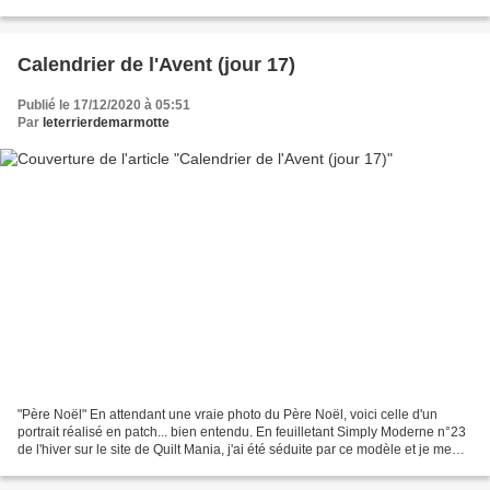
m'entraîner au piqué libre. Pour cela,...
Calendrier de l'Avent (jour 17)
Publié le 17/12/2020 à 05:51
Par
leterrierdemarmotte
"Père Noël" En attendant une vraie photo du Père Noël, voici celle d'un
portrait réalisé en patch... bien entendu. En feuilletant Simply Moderne n°23
de l'hiver sur le site de Quilt Mania, j'ai été séduite par ce modèle et je me
suis précipitée à la maison...