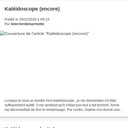
Kaléidoscope (encore)
Publié le 28/11/2020 à 09:14
Par
leterrierdemarmotte
Lorsque je vous ai montré mon kaléidoscope , je me demandais s'il était
suffisamment quilté. Il me semblait qu'il n'était pas tout à fait terminé. Annie
me déconseillait de finir le remplissage. Par contre, Sophie m'a donné une
idée qui était, pour moi,...