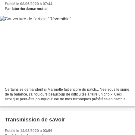
Publié le 08/06/2020 à 07:44
Par
leterrierdemarmotte
Certains se demandent si Marmotte fait encore du patch... Née sous le signe
de la balance, j'ai toujours beaucoup de difficultés à faire un choix. Ceci
explique peut-être pourquoi l'une de mes techniques préférées en patch est
le réversible. J'ai déjà...
Transmission de savoir
Publié le 14/03/2020 à 03:56