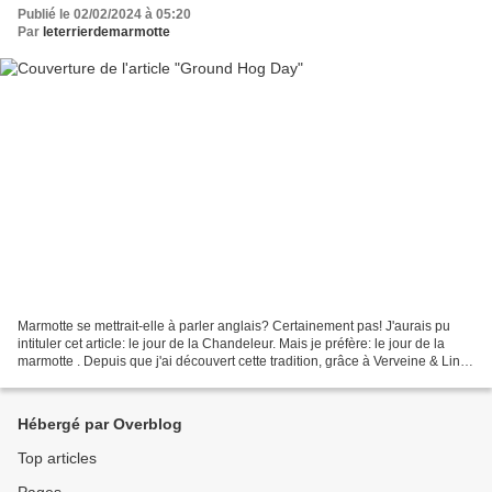
Publié le 02/02/2024 à 05:20
Par
leterrierdemarmotte
Marmotte se mettrait-elle à parler anglais? Certainement pas! J'aurais pu
intituler cet article: le jour de la Chandeleur. Mais je préfère: le jour de la
marmotte . Depuis que j'ai découvert cette tradition, grâce à Verveine & Lin ,
mon petit mobile ne...
Hébergé par Overblog
Top articles