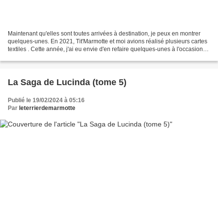
Maintenant qu'elles sont toutes arrivées à destination, je peux en montrer
quelques-unes. En 2021, Tit'Marmotte et moi avions réalisé plusieurs cartes
textiles . Cette année, j'ai eu envie d'en refaire quelques-unes à l'occasion
des vœux. Un peu trop...
La Saga de Lucinda (tome 5)
Publié le 19/02/2024 à 05:16
Par
leterrierdemarmotte