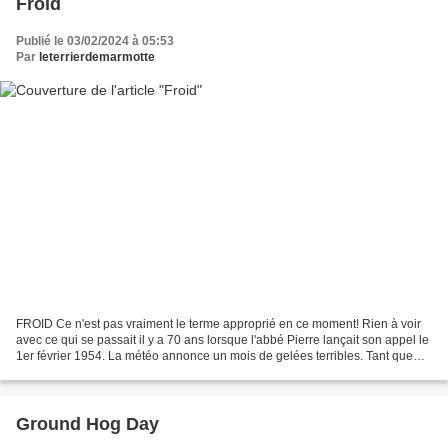
Froid
Publié le 03/02/2024 à 05:53
Par
leterrierdemarmotte
FROID Ce n'est pas vraiment le terme approprié en ce moment! Rien à voir
avec ce qui se passait il y a 70 ans lorsque l'abbé Pierre lançait son appel le
1er février 1954. La météo annonce un mois de gelées terribles. Tant que
dure l’hiver, que ces centres...
Ground Hog Day