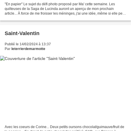
"En papier" Le sujet du défi photo proposé par Ma' cette semaine. Les
quilteuses de la Saga de Lucinda auront un aperçu de mon prochain
article... À force de me froisser les méninges, j'ai une idée, même si elle peut
paraître un peu "tirée" par les cheveux...
Saint-Valentin
Publié le 14/02/2024 à 13:37
Par
leterrierdemarmotte
Avec les coeurs de Corine... Deux petits oursons chocolat/guimauve/fruit de