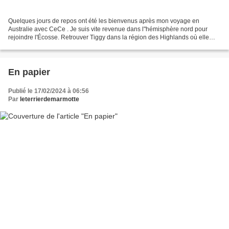
Quelques jours de repos ont été les bienvenus après mon voyage en
Australie avec CeCe . Je suis vite revenue dans l"hémisphère nord pour
rejoindre l'Écosse. Retrouver Tiggy dans la région des Highlands où elle
s'occupe d'animaux sauvages m'enchante. Découvrir...
En papier
Publié le 17/02/2024 à 06:56
Par
leterrierdemarmotte