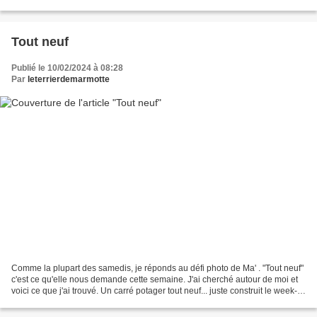
étions enfants... hier......
Tout neuf
Publié le 10/02/2024 à 08:28
Par
leterrierdemarmotte
Comme la plupart des samedis, je réponds au défi photo de Ma' . "Tout neuf"
c'est ce qu'elle nous demande cette semaine. J'ai cherché autour de moi et
voici ce que j'ai trouvé. Un carré potager tout neuf... juste construit le week-
end dernier. On voit...