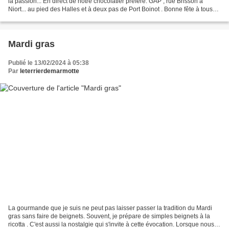
la passion... En direct de notre chocolatier préféré: GAP , rue Brisson à
Niort... au pied des Halles et à deux pas de Port Boinot . Bonne fête à tous
les Valentin et Valentine...
Mardi gras
Publié le 13/02/2024 à 05:38
Par
leterrierdemarmotte
La gourmande que je suis ne peut pas laisser passer la tradition du Mardi
gras sans faire de beignets. Souvent, je prépare de simples beignets à la
ricotta . C'est aussi la nostalgie qui s'invite à cette évocation. Lorsque nous