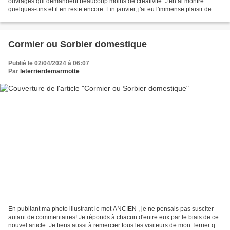
ouvrages qui demandent beaucoup moins de créativité. J'en ai montré
quelques-uns et il en reste encore. Fin janvier, j'ai eu l'immense plaisir de
participer à un stage de patchwork...
Cormier ou Sorbier domestique
Publié le 02/04/2024 à 06:07
Par
leterrierdemarmotte
En publiant ma photo illustrant le mot ANCIEN , je ne pensais pas susciter
autant de commentaires! Je réponds à chacun d'entre eux par le biais de ce
nouvel article. Je tiens aussi à remercier tous les visiteurs de mon Terrier qui