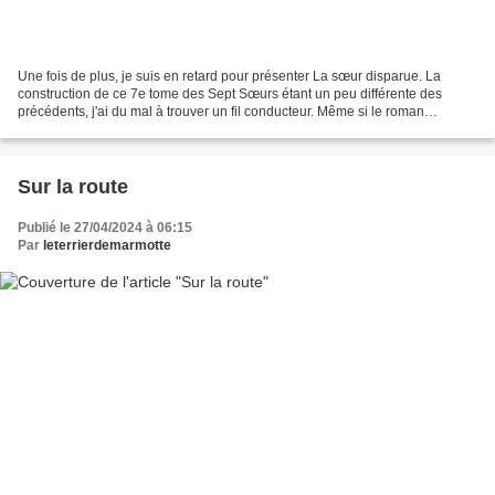
Une fois de plus, je suis en retard pour présenter La sœur disparue. La
construction de ce 7e tome des Sept Sœurs étant un peu différente des
précédents, j'ai du mal à trouver un fil conducteur. Même si le roman
commence en Nouvelle-Zélande, où la fratrie...
Sur la route
Publié le 27/04/2024 à 06:15
Par
leterrierdemarmotte