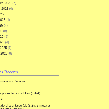
re 2025
(7)
e 2025
(6)
025
(3)
 2025
(1)
025
(4)
25
(8)
025
(3)
025
(4)
r 2025
(7)
r 2025
(8)
les Récents
rmine sur l'épaule
ge des livres oubliés (juillet)
il
de charentaise (de Saint-Simeux à
ille puis Tusson)