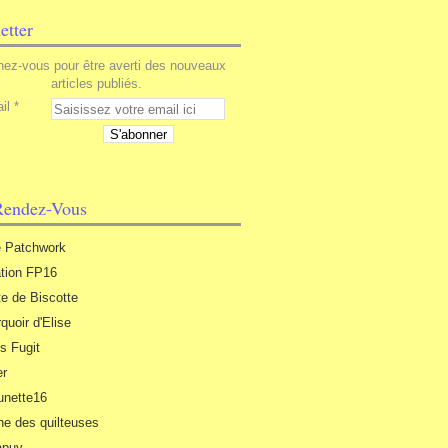
etter
ez-vous pour être averti des nouveaux
articles publiés.
il
endez-Vous
e Patchwork
tion FP16
te de Biscotte
quoir d'Elise
s Fugit
er
nette16
he des quilteuses
apuy