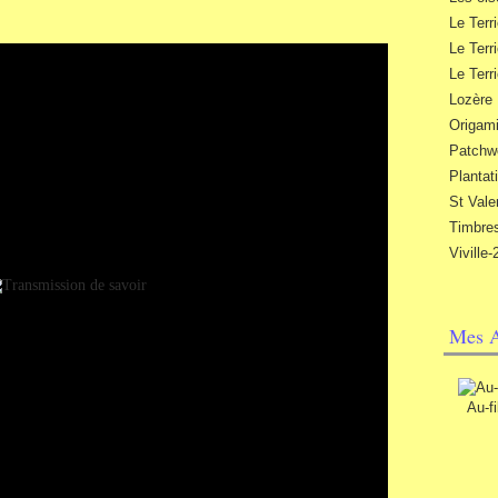
Le Terr
Le Terr
Le Terri
Lozère
Origam
Patchw
Plantat
St Vale
Timbres
Viville
Mes 
Au-f