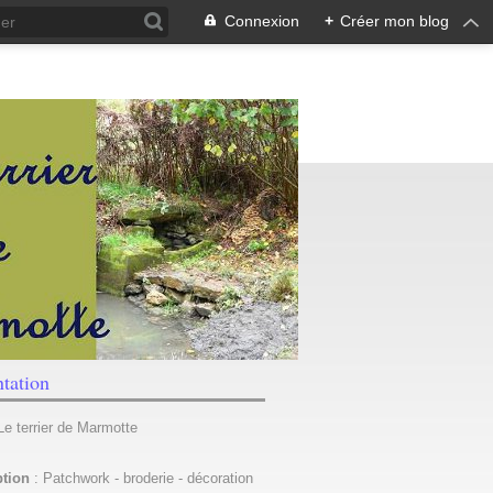
Connexion
+
Créer mon blog
ntation
 Le terrier de Marmotte
ption
: Patchwork - broderie - décoration