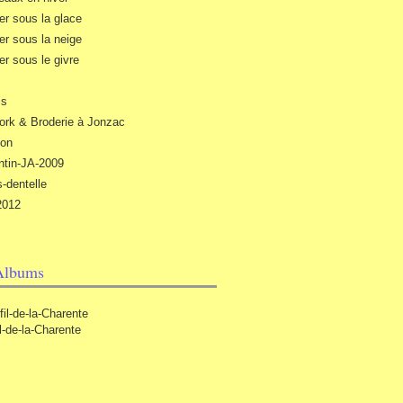
ier sous la glace
ier sous la neige
er sous le givre
is
ork & Broderie à Jonzac
ion
ntin-JA-2009
-dentelle
-2012
Albums
il-de-la-Charente