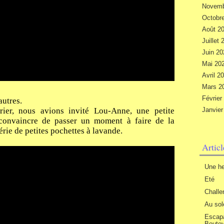
Novemb
Octobr
Août 2
Juillet
Juin 2
Mai 20
Avril 2
Mars 2
Févrie
autres.
ier, nous avions invité Lou-Anne, une petite
Janvie
 convaincre de passer un moment à faire de la
érie de petites pochettes à lavande.
Artic
Une he
Eté
Challen
Au sole
Escapa
Boutev