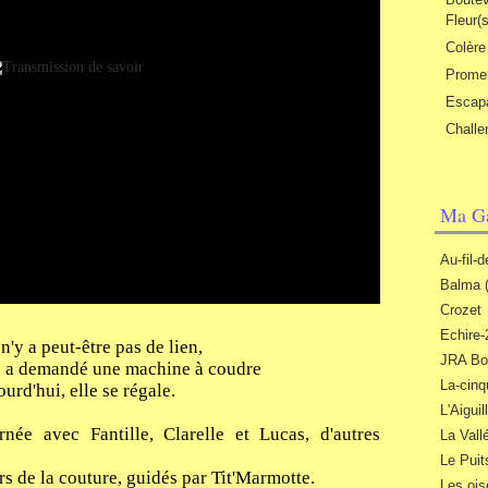
Fleur(s
Colère
Promen
Escapa
Challen
Ma Ga
Au-fil-
Balma 
Crozet
Echire-
n'y a peut-être pas de lien,
JRA Bo
 a demandé une machine à coudre
La-cinq
ourd'hui, elle se régale.
L'Aigui
née avec Fantille, Clarelle et Lucas, d'autres
La Vall
Le Puit
rs de la couture, guidés par Tit'Marmotte.
Les ois