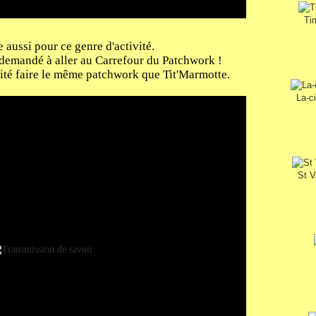
Ti
e aussi pour ce genre d'activité.
 demandé à aller au Carrefour du Patchwork !
haité faire le même patchwork que Tit'Marmotte.
La-c
St V