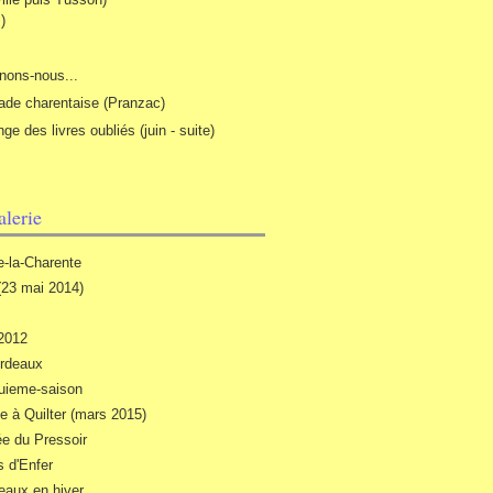
)
ons-nous...
de charentaise (Pranzac)
ge des livres oubliés (juin - suite)
lerie
de-la-Charente
(23 mai 2014)
2012
rdeaux
uieme-saison
lle à Quilter (mars 2015)
ée du Pressoir
s d'Enfer
eaux en hiver