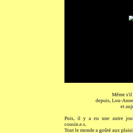
Même s'il 
depuis, Lou-Anne
et auj
Puis, il y a eu une autre jour
cousin.e.s.
Tout le monde a goûté aux plaisi