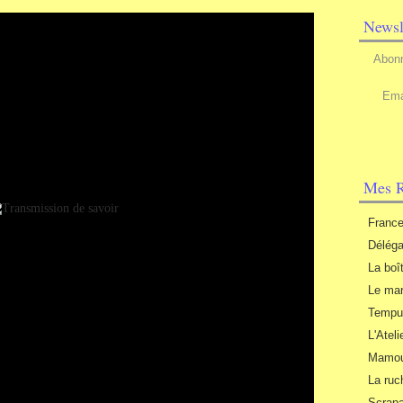
Newsl
Abonn
Ema
Mes R
Franc
Déléga
La boî
Le mar
Tempu
L'Ateli
Mamou
La ruc
Scrap