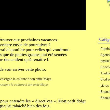
Catég
retrouver aux prochaines vacances.
 encore envie de poursuivre ?
Patch
 serai disponible pour celles qui voudront.
sais que de petites graines ont été semées
Agend
 ne demandent qu'à renaître !
Nature
Conviv
de voir arriver cette photo.
Tradit
Biodiv
nseigne la couture à son amie Maya.
Livres
Exposi
Bricol
 pour entendre les « directives ». Mon petit doigt
que j'ai rabâché bien des fois.