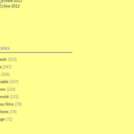
Echire-2012
ories
work
(323)
a
(247)
(206)
ialité
(167)
ions
(124)
ersité
(121)
 ou films
(79)
tions
(78)
age
(72)