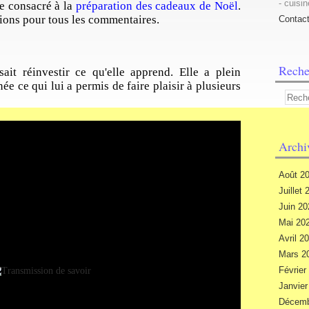
- cuisin
le consacré à la
préparation des cadeaux de Noël
.
ions pour tous les commentaires.
Contac
Reche
ait réinvestir ce qu'elle apprend. Elle a plein
inée ce qui lui a permis de faire plaisir à plusieurs
Archi
Août 2
Juillet
Juin 2
Mai 20
Avril 2
Mars 2
Févrie
Janvie
Décemb