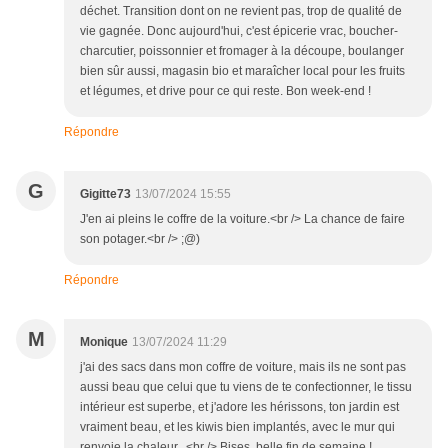
déchet. Transition dont on ne revient pas, trop de qualité de
vie gagnée. Donc aujourd'hui, c'est épicerie vrac, boucher-
charcutier, poissonnier et fromager à la découpe, boulanger
bien sûr aussi, magasin bio et maraîcher local pour les fruits
et légumes, et drive pour ce qui reste. Bon week-end !
Répondre
G
Gigitte73
13/07/2024 15:55
J'en ai pleins le coffre de la voiture.<br /> La chance de faire
son potager.<br /> ;@)
Répondre
M
Monique
13/07/2024 11:29
j'ai des sacs dans mon coffre de voiture, mais ils ne sont pas
aussi beau que celui que tu viens de te confectionner, le tissu
intérieur est superbe, et j'adore les hérissons, ton jardin est
vraiment beau, et les kiwis bien implantés, avec le mur qui
renvoie la chaleur...<br /> Bises, belle fin de semaine !