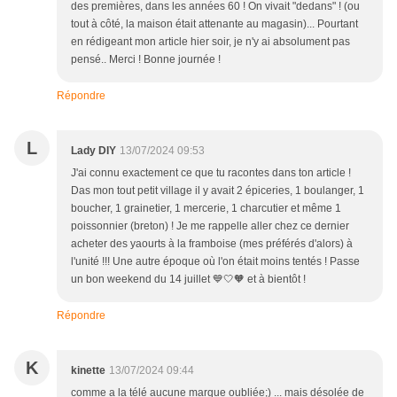
des premières, dans les années 60 ! On vivait "dedans" ! (ou
tout à côté, la maison était attenante au magasin)... Pourtant
en rédigeant mon article hier soir, je n'y ai absolument pas
pensé.. Merci ! Bonne journée !
Répondre
L
Lady DIY
13/07/2024 09:53
J'ai connu exactement ce que tu racontes dans ton article !
Das mon tout petit village il y avait 2 épiceries, 1 boulanger, 1
boucher, 1 grainetier, 1 mercerie, 1 charcutier et même 1
poissonnier (breton) ! Je me rappelle aller chez ce dernier
acheter des yaourts à la framboise (mes préférés d'alors) à
l'unité !!! Une autre époque où l'on était moins tentés ! Passe
un bon weekend du 14 juillet 💙🤍🧡 et à bientôt !
Répondre
K
kinette
13/07/2024 09:44
comme a la télé aucune marque oubliée;) ... mais désolée de