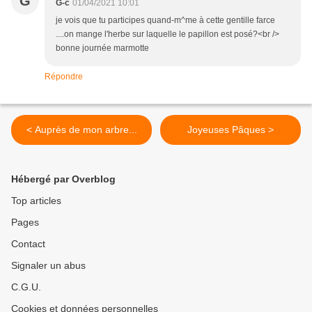
G
G-c
01/04/2021 10:01
je vois que tu participes quand-m^me à cette gentille farce
....on mange l'herbe sur laquelle le papillon est posé?<br />
bonne journée marmotte
Répondre
< Auprès de mon arbre...
Joyeuses Pâques >
Hébergé par Overblog
Top articles
Pages
Contact
Signaler un abus
C.G.U.
Cookies et données personnelles